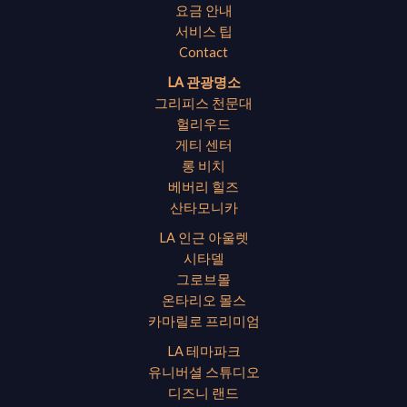
요금 안내
서비스 팁
Contact
LA 관광명소
그리피스 천문대
헐리우드
게티 센터
롱 비치
베버리 힐즈
산타모니카
LA 인근 아울렛
시타델
그로브몰
온타리오 몰스
카마릴로 프리미엄
LA 테마파크
유니버셜 스튜디오
디즈니 랜드