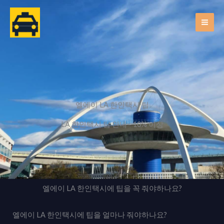
콘
텐
츠
로
건
너
뛰
기
엘에이 LA 한인택시 팁
LA 한인택시 팁 안내 - 10% 이상
엘에이 LA 한인택시에 팁을 꼭 줘야하나요?
엘에이 LA 한인택시에 팁을 얼마나 줘야하나요?