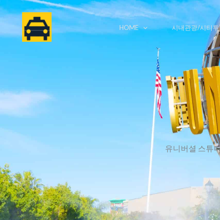
콘
텐
HOME
시내관광/시티투
츠
로
건
너
뛰
기
유니버셜 스튜디